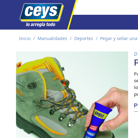
Saltar
Inicio
/
Manualidades
/
Deportes
/
Pegar y sellar una
al
contenido
D
P
P
s
l
p
P