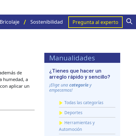
S
Bricolaje
Sostenibilidad
Pregunta al experto
Manualidades
¿Tienes que hacer un
e además de
arreglo rápido y sencillo?
 la humedad, a
¡Elige una
categoría
y
con aplicar un
empecemos!
Todas las categorías
Deportes
Herramientas y
Automoción