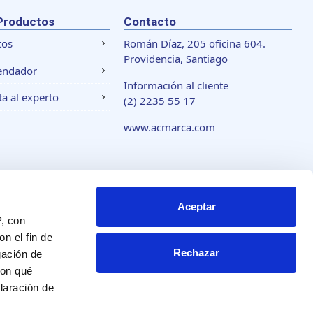
Productos
Contacto
tos
Román Díaz, 205 oficina 604.
Providencia, Santiago
endador
Información al cliente
a al experto
(2) 2235 55 17
www.acmarca.com
 de cookies
Aceptar
P, con
n el fin de
Rechazar
gación de
con qué
laración de