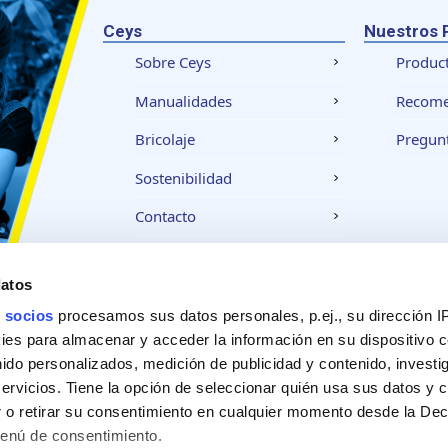
Ceys
Nuestros 
Sobre Ceys
Produc
Manualidades
Recom
Bricolaje
Pregunt
Sostenibilidad
Contacto
datos
Aviso legal
Política de privacidad
Política
 socios
procesamos sus datos personales, p.ej., su dirección I
es para almacenar y acceder la información en su dispositivo co
nido personalizados, medición de publicidad y contenido, investi
servicios. Tiene la opción de seleccionar quién usa sus datos y 
 o retirar su consentimiento en cualquier momento desde la Dec
Menú de consentimiento.