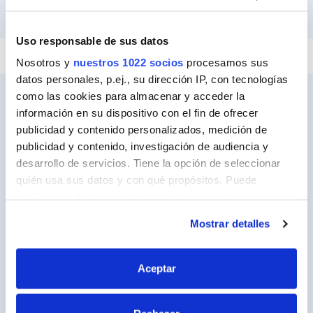
PEGAR Y FIJAR
IMPERMEABILIZAR
REPARAR
SELLAR
Uso responsable de sus datos
Nosotros y
nuestros 1022 socios
procesamos sus
datos personales, p.ej., su dirección IP, con tecnologías
como las cookies para almacenar y acceder la
información en su dispositivo con el fin de ofrecer
publicidad y contenido personalizados, medición de
Ceys
publicidad y contenido, investigación de audiencia y
Sobre Ceys
desarrollo de servicios. Tiene la opción de seleccionar
quién usa sus datos y con qué propósitos. Puede
Manualidades
cambiar o retirar su consentimiento en cualquier
Bricolaje
momento desde la Declaración de cookies o clicando en
Mostrar detalles
el Menú de consentimiento.
Sostenibilidad
Si lo permite, también quisiéramos:
Contacto
Aceptar
Recopilar información sobre su ubicación
geográfica que puede tener una precisión de varios
Nuestros Productos