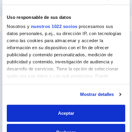
PEGAR Y FIJAR
IMPERMEABILIZAR
REPARAR
SELLAR
Uso responsable de sus datos
Nosotros y
nuestros 1022 socios
procesamos sus
datos personales, p.ej., su dirección IP, con tecnologías
como las cookies para almacenar y acceder la
información en su dispositivo con el fin de ofrecer
publicidad y contenido personalizados, medición de
Ceys
publicidad y contenido, investigación de audiencia y
Sobre Ceys
desarrollo de servicios. Tiene la opción de seleccionar
quién usa sus datos y con qué propósitos. Puede
Manualidades
cambiar o retirar su consentimiento en cualquier
Bricolaje
momento desde la Declaración de cookies o clicando en
Mostrar detalles
el Menú de consentimiento.
Sostenibilidad
Si lo permite, también quisiéramos:
Contacto
Aceptar
Recopilar información sobre su ubicación
geográfica que puede tener una precisión de varios
Nuestros Productos