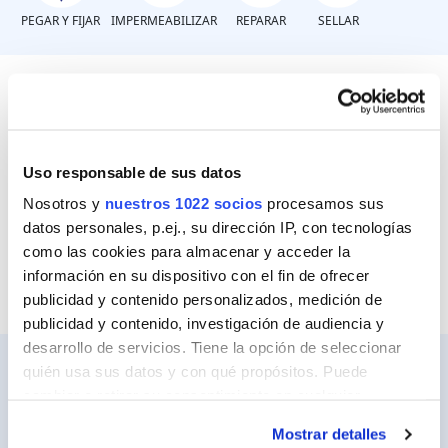
PEGAR Y FIJAR
IMPERMEABILIZAR
REPARAR
SELLAR
¿Qué tipo de goma?
Uso responsable de sus datos
Goma, caucho, neopreno
Nosotros y
nuestros 1022 socios
procesamos sus
datos personales, p.ej., su dirección IP, con tecnologías
Suelas de goma
como las cookies para almacenar y acceder la
información en su dispositivo con el fin de ofrecer
publicidad y contenido personalizados, medición de
publicidad y contenido, investigación de audiencia y
desarrollo de servicios. Tiene la opción de seleccionar
quién usa sus datos y con qué propósitos. Puede
cambiar o retirar su consentimiento en cualquier
momento desde la Declaración de cookies o clicando en
Ceys
Mostrar detalles
el Menú de consentimiento.