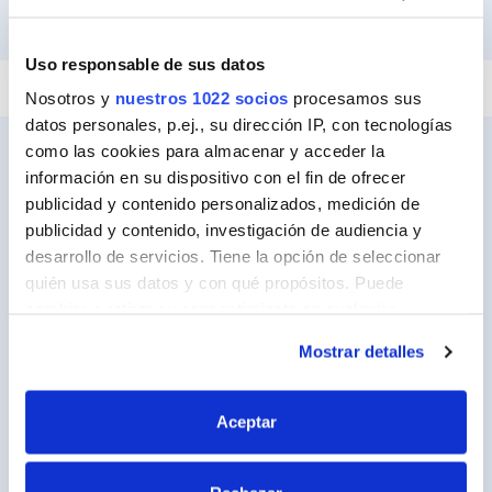
PEGAR Y FIJAR
IMPERMEABILIZAR
REPARAR
SELLAR
Uso responsable de sus datos
Nosotros y
nuestros 1022 socios
procesamos sus
datos personales, p.ej., su dirección IP, con tecnologías
como las cookies para almacenar y acceder la
información en su dispositivo con el fin de ofrecer
publicidad y contenido personalizados, medición de
Ceys
publicidad y contenido, investigación de audiencia y
Sobre Ceys
desarrollo de servicios. Tiene la opción de seleccionar
quién usa sus datos y con qué propósitos. Puede
Manualidades
cambiar o retirar su consentimiento en cualquier
Bricolaje
momento desde la Declaración de cookies o clicando en
Mostrar detalles
el Menú de consentimiento.
Sostenibilidad
Si lo permite, también quisiéramos:
Contacto
Aceptar
Recopilar información sobre su ubicación
geográfica que puede tener una precisión de varios
Nuestros Productos