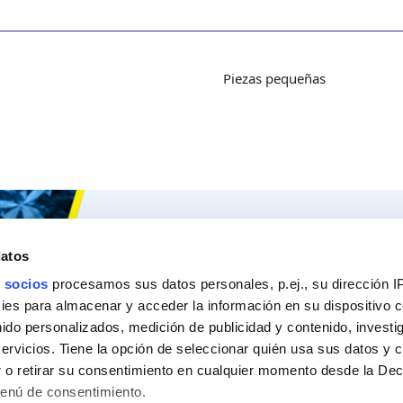
Piezas pequeñas
Ceys
Nuestros 
datos
Sobre Ceys
Produc
 socios
procesamos sus datos personales, p.ej., su dirección I
Manualidades
Recom
es para almacenar y acceder la información en su dispositivo co
nido personalizados, medición de publicidad y contenido, investi
Bricolaje
Pregunt
servicios. Tiene la opción de seleccionar quién usa sus datos y 
Sostenibilidad
 o retirar su consentimiento en cualquier momento desde la Dec
Menú de consentimiento.
Contacto