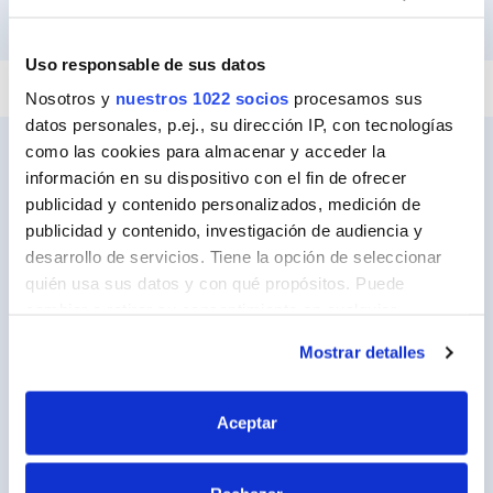
PEGAR Y FIJAR
IMPERMEABILIZAR
REPARAR
SELLAR
Uso responsable de sus datos
Nosotros y
nuestros 1022 socios
procesamos sus
datos personales, p.ej., su dirección IP, con tecnologías
como las cookies para almacenar y acceder la
información en su dispositivo con el fin de ofrecer
publicidad y contenido personalizados, medición de
Ceys
publicidad y contenido, investigación de audiencia y
Sobre Ceys
desarrollo de servicios. Tiene la opción de seleccionar
quién usa sus datos y con qué propósitos. Puede
Manualidades
cambiar o retirar su consentimiento en cualquier
Bricolaje
momento desde la Declaración de cookies o clicando en
Mostrar detalles
el Menú de consentimiento.
Sostenibilidad
Si lo permite, también quisiéramos:
Contacto
Aceptar
Recopilar información sobre su ubicación
geográfica que puede tener una precisión de varios
Nuestros Productos