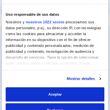
PEGAR Y FIJAR
IMPERMEABILIZAR
REPARAR
SELLAR
Uso responsable de sus datos
Nosotros y
nuestros 1022 socios
procesamos sus
datos personales, p.ej., su dirección IP, con tecnologías
como las cookies para almacenar y acceder la
información en su dispositivo con el fin de ofrecer
publicidad y contenido personalizados, medición de
Ceys
publicidad y contenido, investigación de audiencia y
Sobre Ceys
desarrollo de servicios. Tiene la opción de seleccionar
quién usa sus datos y con qué propósitos. Puede
Manualidades
cambiar o retirar su consentimiento en cualquier
Bricolaje
momento desde la Declaración de cookies o clicando en
Mostrar detalles
el Menú de consentimiento.
Sostenibilidad
Si lo permite, también quisiéramos:
Contacto
Aceptar
Recopilar información sobre su ubicación
geográfica que puede tener una precisión de varios
Nuestros Productos