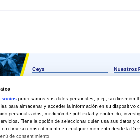
Ceys
Nuestros 
Sobre Ceys
Produc
datos
Manualidades
Recom
 socios
procesamos sus datos personales, p.ej., su dirección I
Bricolaje
Pregunt
es para almacenar y acceder la información en su dispositivo co
nido personalizados, medición de publicidad y contenido, investi
Sostenibilidad
servicios. Tiene la opción de seleccionar quién usa sus datos y 
Contacto
 o retirar su consentimiento en cualquier momento desde la Dec
Menú de consentimiento.