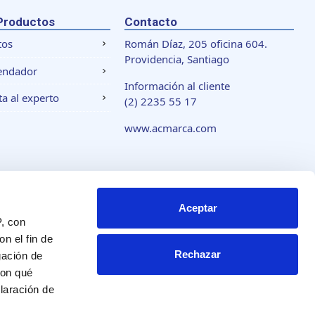
Productos
Contacto
tos
Román Díaz, 205 oficina 604.
Providencia, Santiago
endador
Información al cliente
a al experto
(2) 2235 55 17
www.acmarca.com
 de cookies
Aceptar
P, con
n el fin de
Rechazar
gación de
con qué
laración de