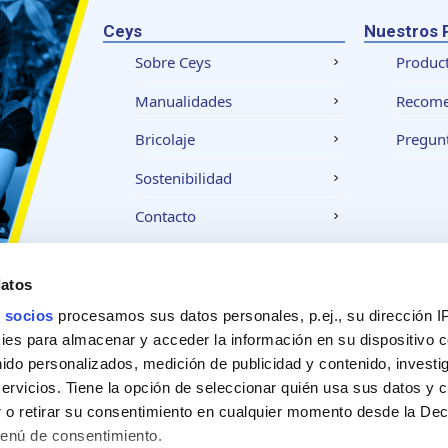
Ceys
Nuestros 
Sobre Ceys
Produc
Manualidades
Recom
Bricolaje
Pregunt
Sostenibilidad
Contacto
datos
Aviso legal
Política de privacidad
Política
 socios
procesamos sus datos personales, p.ej., su dirección I
es para almacenar y acceder la información en su dispositivo co
nido personalizados, medición de publicidad y contenido, investi
servicios. Tiene la opción de seleccionar quién usa sus datos y 
 o retirar su consentimiento en cualquier momento desde la Dec
Menú de consentimiento.