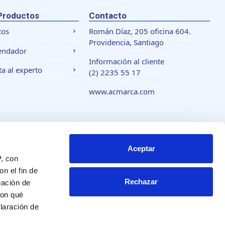
Productos
Contacto
tos
Román Díaz, 205 oficina 604.
Providencia, Santiago
endador
Información al cliente
a al experto
(2) 2235 55 17
www.acmarca.com
 de cookies
Aceptar
P, con
n el fin de
Rechazar
gación de
con qué
laración de