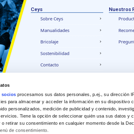
Ceys
Nuestros 
Sobre Ceys
Produc
Manualidades
Recom
Bricolaje
Pregunt
Sostenibilidad
Contacto
datos
Aviso legal
Política de privacidad
Política
 socios
procesamos sus datos personales, p.ej., su dirección I
es para almacenar y acceder la información en su dispositivo co
nido personalizados, medición de publicidad y contenido, investi
servicios. Tiene la opción de seleccionar quién usa sus datos y 
 o retirar su consentimiento en cualquier momento desde la Dec
Menú de consentimiento.