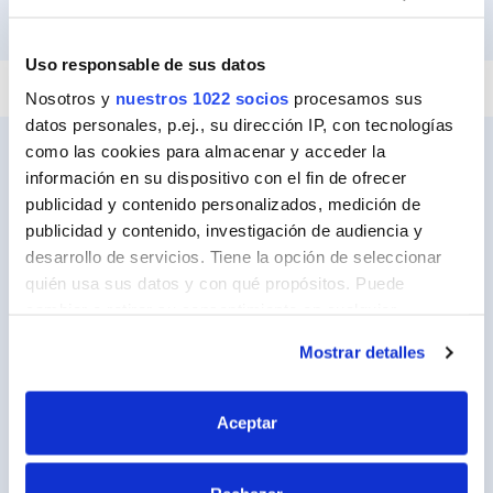
PEGAR Y FIJAR
IMPERMEABILIZAR
REPARAR
SELLAR
Uso responsable de sus datos
Nosotros y
nuestros 1022 socios
procesamos sus
datos personales, p.ej., su dirección IP, con tecnologías
como las cookies para almacenar y acceder la
información en su dispositivo con el fin de ofrecer
publicidad y contenido personalizados, medición de
Ceys
publicidad y contenido, investigación de audiencia y
Sobre Ceys
desarrollo de servicios. Tiene la opción de seleccionar
quién usa sus datos y con qué propósitos. Puede
Manualidades
cambiar o retirar su consentimiento en cualquier
Bricolaje
momento desde la Declaración de cookies o clicando en
Mostrar detalles
el Menú de consentimiento.
Sostenibilidad
Si lo permite, también quisiéramos:
Contacto
Aceptar
Recopilar información sobre su ubicación
geográfica que puede tener una precisión de varios
Nuestros Productos