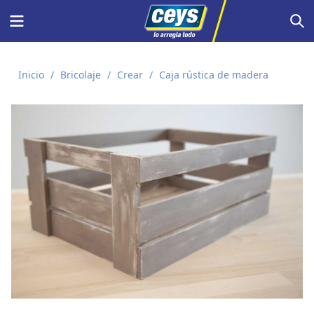
Saltar
Menu
S
al
contenido
Inicio
/
Bricolaje
/
Crear
/
Caja rústica de madera