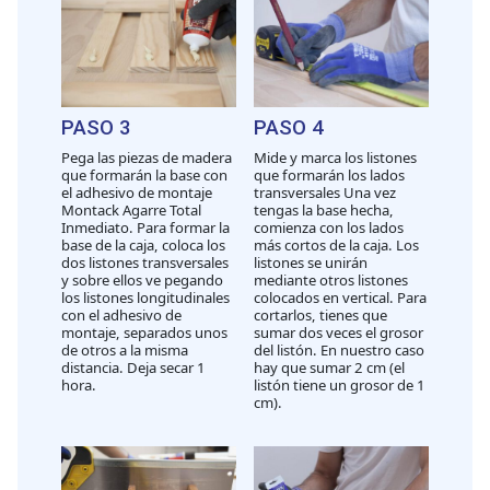
PASO 3
PASO 4
Pega las piezas de madera
Mide y marca los listones
que formarán la base con
que formarán los lados
el adhesivo de montaje
transversales Una vez
Montack Agarre Total
tengas la base hecha,
Inmediato. Para formar la
comienza con los lados
base de la caja, coloca los
más cortos de la caja. Los
dos listones transversales
listones se unirán
y sobre ellos ve pegando
mediante otros listones
los listones longitudinales
colocados en vertical. Para
con el adhesivo de
cortarlos, tienes que
montaje, separados unos
sumar dos veces el grosor
de otros a la misma
del listón. En nuestro caso
distancia. Deja secar 1
hay que sumar 2 cm (el
hora.
listón tiene un grosor de 1
cm).