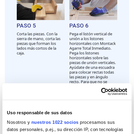
PASO 5
PASO 6
Corta las piezas. Con la
Pega el listón vertical de
sierra de mano, corta las
unión a los listones
piezas que forman los
horizontales con Montack
lados más cortos de la
Agarre Total Inmediato.
caja.
Pega los listones
horizontales sobre las
piezas de unión verticales.
Ayúdate de una escuadra
para colocar rectas todas
las piezas y en ángulo
recto. Para que no se
muevan mientras se
secan, utiliza cinta
americana. Deja secar una
hora.
Uso responsable de sus datos
Nosotros y
nuestros 1022 socios
procesamos sus
datos personales, p.ej., su dirección IP, con tecnologías