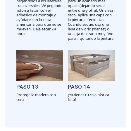
pegandolos a los laterales
para un acabado más
transversales. Ve pegando
opaco (dejando secar
listón a listón con el
entre una y otra). Una vez
adhesivo de montaje y
seco, aplica una capa con
ayúdate con la cinta
la pintura efecto tiza.
americana para que no se
Cuando seque, usa una
muevan. Deja secar 24
lana de vidrio (‘nanas’) o
horas
una lija de grano muy fino
para ir quitando la pintura.
PASO 13
PASO 14
Protege la madera con
¡Ya tienes tu caja rústica
cera
lista!