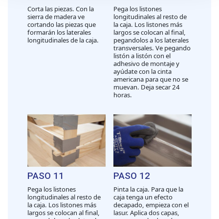
Corta las piezas. Con la
Pega los listones
sección de datos
. Puede cambiar o retirar su
sierra de madera ve
longitudinales al resto de
consentimiento en cualquier momento en la Declaración
cortando las piezas que
la caja. Los listones más
formarán los laterales
largos se colocan al final,
de cookies.
longitudinales de la caja.
pegandolos a los laterales
transversales. Ve pegando
listón a listón con el
Las cookies de este sitio web se usan para personalizar
adhesivo de montaje y
el contenido y los anuncios, ofrecer funciones de redes
ayúdate con la cinta
americana para que no se
sociales y analizar el tráfico. Además, compartimos
muevan. Deja secar 24
información sobre el uso que haga del sitio web con
horas.
nuestros partners de redes sociales, publicidad y análisis
web, quienes pueden combinarla con otra información
que les haya proporcionado o que hayan recopilado a
partir del uso que haya hecho de sus servicios.
PASO 11
PASO 12
Pega los listones
Pinta la caja. Para que la
longitudinales al resto de
caja tenga un efecto
la caja. Los listones más
decapado, empieza con el
largos se colocan al final,
lasur. Aplica dos capas,