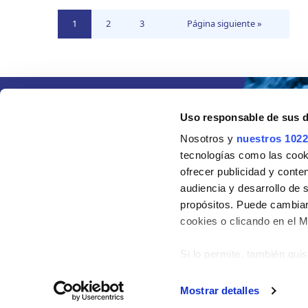
Ir
Ir
Ir
Ir
1
2
3
Página siguiente »
a
a
a
a
página
página
página
Uso responsable de sus 
Nosotros y
nuestros 1022
tecnologías como las cooki
ofrecer publicidad y conte
audiencia y desarrollo de 
propósitos. Puede cambiar
cookies o clicando en el 
Si lo permite, también qui
Recopilar informac
metros
Mostrar detalles
©2024 Grupo AC MARCA
Identificar su disp