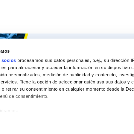
Ceys
Nuestros 
datos
Sobre Ceys
Produc
 socios
procesamos sus datos personales, p.ej., su dirección I
es para almacenar y acceder la información en su dispositivo co
Manualidades
Recom
nido personalizados, medición de publicidad y contenido, investi
Bricolaje
Pregunt
servicios. Tiene la opción de seleccionar quién usa sus datos y 
 o retirar su consentimiento en cualquier momento desde la Dec
Sostenibilidad
Menú de consentimiento.
Contacto
siéramos:
ión sobre su ubicación geográfica que puede tener una precisión
Aviso legal
Política de privacidad
Política
ositivo analizándolo activamente para buscar características espe