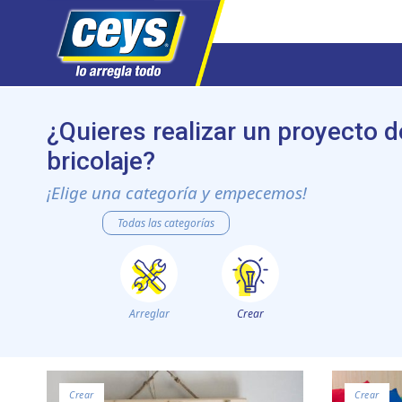
Saltar
al
¿Quieres realizar un proyecto d
contenido
bricolaje?
¡Elige una categoría y empecemos!
Todas las categorías
Arreglar
Crear
Crear
Crear