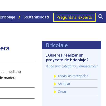
S
Bricolaje
Sostenibilidad
Pregunta al experto
Bricolaje
dera
¿Quieres realizar un
proyecto de bricolaje?
¡Elige una categoría y empecemos!
ual mediano
Todas las categorías
 de madera
Arreglar
Crear