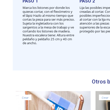
PASO 1
PASO 2
Marca los listones por donde los
Lija las posibles imp
quieras cortar, con el flexómetro y
creadas al cortar. Cor
el lápiz Hazlo al mismo tiempo que
posibles imperfecci
cortas la pieza para ser más preciso.
al cortar con la lija 
Sujeta la ingletadora con los
atención a las piezas 
sargentos a la mesa de trabajo y ve
superiores de la escal
cortando los listones de madera.
protegido por las pie
Nuestra escalera tiene: Altura entre
peldaño y peldaño 25 cm y 40 cm
de ancho.
Otros b
Crear
Crear