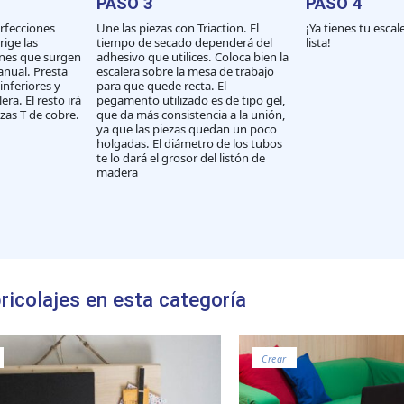
PASO 3
PASO 4
erfecciones
Une las piezas con Triaction. El
¡Ya tienes tu escal
rige las
tiempo de secado dependerá del
lista!
ones que surgen
adhesivo que utilices. Coloca bien la
manual. Presta
escalera sobre la mesa de trabajo
inferiores y
para que quede recta. El
era. El resto irá
pegamento utilizado es de tipo gel,
zas T de cobre.
que da más consistencia a la unión,
ya que las piezas quedan un poco
holgadas. El diámetro de los tubos
te lo dará el grosor del listón de
madera
ricolajes en esta categoría
Crear