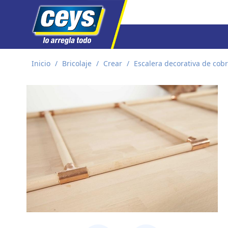
Saltar
Inicio
/
Bricolaje
/
Crear
/
Escalera decorativa de cob
al
contenido