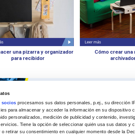
ás
Leer más
acer una pizarra y organizador
Cómo crear una
para recibidor
archivado
Ceys
Nuestros 
datos
Sobre Ceys
Produc
 socios
procesamos sus datos personales, p.ej., su dirección I
es para almacenar y acceder la información en su dispositivo co
Manualidades
Recom
nido personalizados, medición de publicidad y contenido, investi
servicios. Tiene la opción de seleccionar quién usa sus datos y 
Bricolaje
Pregunt
 o retirar su consentimiento en cualquier momento desde la Dec