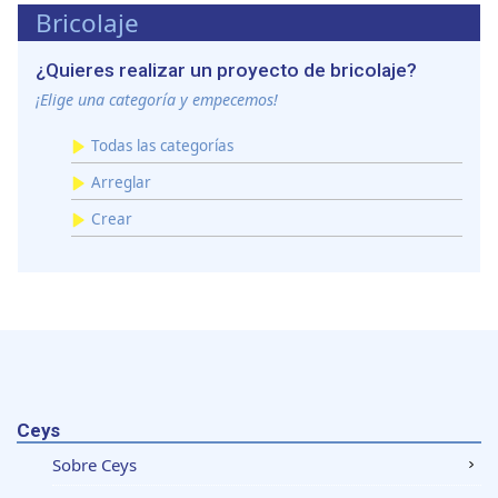
Bricolaje
web, quienes pueden combinarla con otra información
que les haya proporcionado o que hayan recopilado a
¿Quieres realizar un proyecto de bricolaje?
partir del uso que haya hecho de sus servicios.
¡Elige una categoría y empecemos!
Todas las categorías
Arreglar
Crear
Ceys
Sobre Ceys