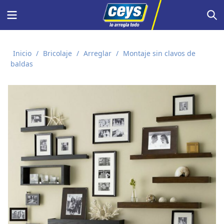
Saltar
Menu
S
al
contenido
Inicio
/
Bricolaje
/
Arreglar
/
Montaje sin clavos de
baldas