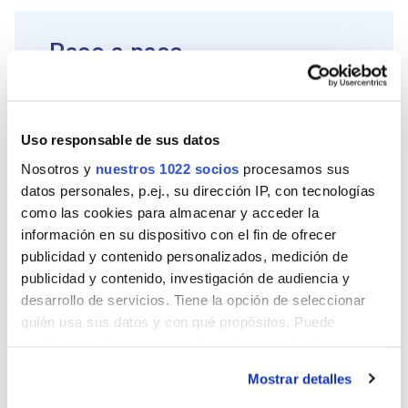
Paso a paso
Uso responsable de sus datos
Nosotros y
nuestros 1022 socios
procesamos sus
datos personales, p.ej., su dirección IP, con tecnologías
como las cookies para almacenar y acceder la
PASO 1
información en su dispositivo con el fin de ofrecer
Aplicar el adhesivo de
publicidad y contenido personalizados, medición de
montaje Montack Agarre
Total Inmediato. Presionar
publicidad y contenido, investigación de audiencia y
5 minutos y dejar secar
desarrollo de servicios. Tiene la opción de seleccionar
por 24 horas para que
haga efecto sobre las
quién usa sus datos y con qué propósitos. Puede
baldas.
cambiar o retirar su consentimiento en cualquier
momento desde la Declaración de cookies o clicando en
Mostrar detalles
el Menú de consentimiento.