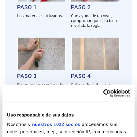
PASO 1
PASO 2
Los materiales utilizados.
Con ayuda de un nivel,
comprobar que está bien
nivelada la regla.
PASO 3
PASO 4
El primer paso será medir
Colocar dos tablas de
la altura, a la que
madera, y sobre ellas
queremos colocar las
colocar una regla metálica,
letras decorativas para el
para poder colocar las
jardín, que sería a unos 50
letras sin en línea recta.
centímetros del borde de
la pared.
Uso responsable de sus datos
Nosotros y
nuestros 1022 socios
procesamos sus
datos personales, p.ej., su dirección IP, con tecnologías