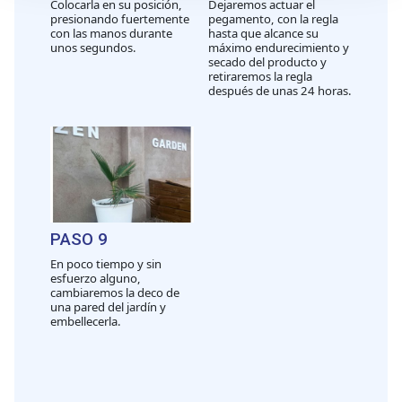
Colocarla en su posición,
Dejaremos actuar el
presionando fuertemente
pegamento, con la regla
sección de datos
. Puede cambiar o retirar su
con las manos durante
hasta que alcance su
consentimiento en cualquier momento en la Declaración
unos segundos.
máximo endurecimiento y
secado del producto y
de cookies.
retiraremos la regla
después de unas 24 horas.
Las cookies de este sitio web se usan para personalizar
el contenido y los anuncios, ofrecer funciones de redes
sociales y analizar el tráfico. Además, compartimos
información sobre el uso que haga del sitio web con
nuestros partners de redes sociales, publicidad y análisis
web, quienes pueden combinarla con otra información
que les haya proporcionado o que hayan recopilado a
PASO 9
partir del uso que haya hecho de sus servicios.
En poco tiempo y sin
esfuerzo alguno,
cambiaremos la deco de
una pared del jardín y
embellecerla.