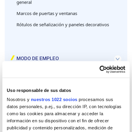
general
Marcos de puertas y ventanas
Rótulos de señalización y paneles decorativos
MODO DE EMPLEO
Para pegar objetos pesados, asegurar la unión físicamente, mediante cinta o sargentos, hasta que el adhesivo cure totalmente.
No esperar más de 5 minutos entre la aplicación del producto y la fijación.
La máxima resistencia se alcanza a las 24h de su aplicación (72 horas en el caso de uniones en soportes no porosos, en capa gruesa o en zonas de baja ventilación). No someter el producto a esfuerzos hasta transcurrido este tiempo.
Temperatura de almacenamiento y aplicación: +5ºC a +30ºC.
CORTAR la Cánula y APLICAR Montack Agarre Total Invisible presionando y en abundancia, por puntos o cordones, sobre una de las superficies a unir.
JUNTAR las piezas moviéndolas ligeramente para asentar bien el adhesivo y PRESIONAR fuertemente durante unos segundos.
DOCUMENTOS
CARACTERÍSTICAS
Uso responsable de sus datos
Nosotros y
nuestros 1022 socios
procesamos sus
Agarre Total Invisible – 10 segundos
datos personales, p.ej., su dirección IP, con tecnologías
como las cookies para almacenar y acceder la
Acabados limpios
información en su dispositivo con el fin de ofrecer
publicidad y contenido personalizados, medición de
Excelente adherencia