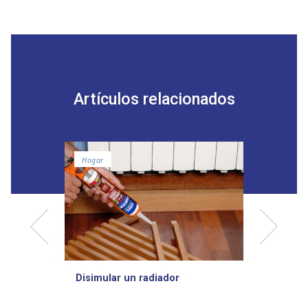
Artículos relacionados
Hogar
Crear
Disimular un radiador
Cómo c