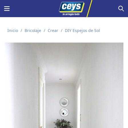
Saltar
Menu
S
al
contenido
Inicio
/
Bricolaje
/
Crear
/
DIY Espejos de Sol